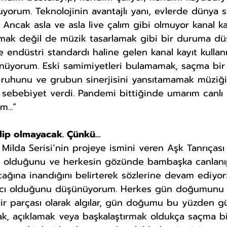
ruyorum. Teknolojinin avantajlı yanı, evlerde dünya 
 Ancak asla ve asla live çalım gibi olmuyor kanal kay
ak değil de müzik tasarlamak gibi bir duruma dü
ye endüstri standardı haline gelen kanal kayıt kullan
üyorum. Eski samimiyetleri bulamamak, saçma bir
 ruhunu ve grubun sinerjisini yansıtamamak müziğ
 sebebiyet verdi. Pandemi bittiğinde umarım canlı k
...”
klip olmayacak. Çünkü…
ımı olduğunu ve herkesin gözünde bambaşka canlanı
ağına inandığını belirterek sözlerine devam ediyor:
yıcı olduğunu düşünüyorum. Herkes gün doğumunu 
ir parçası olarak algılar, gün doğumu bu yüzden gü
, açıklamak veya başkalaştırmak oldukça saçma bir