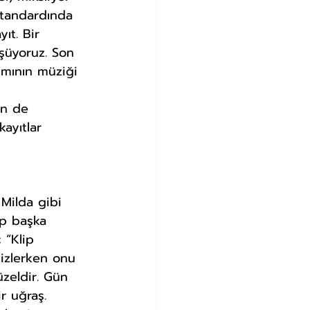
standardında 
ıt. Bir 
şüyoruz. Son 
ımının müziği 
 
in de 
ayıtlar 
p başka 
 “Klip 
izlerken onu 
zeldir. Gün 
 uğraş. 