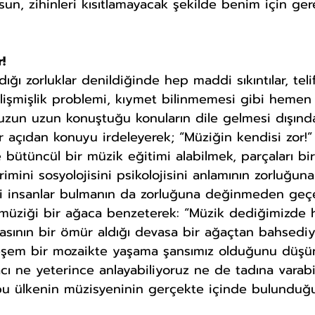
un, zihinleri kısıtlamayacak şekilde benim için ger
!
ığı zorluklar denildiğinde hep maddi sıkıntılar, telif
işmişlik problemi, kıymet bilinmemesi gibi hemen
 uzun uzun konuştuğu konuların dile gelmesi dışınd
ir açıdan konuyu irdeleyerek; “Müziğin kendisi zor!” 
 bütüncül bir müzik eğitimi alabilmek, parçaları bir
rimini sosyolojisini psikolojisini anlamının zorluğu
mli insanlar bulmanın da zorluğuna değinmeden geç
müziği bir ağaca benzeterek: “Müzik dediğimizde h
masının bir ömür aldığı devasa bir ağaçtan bahsediy
eşem bir mozaikte yaşama şansımız olduğunu düşü
ı ne yeterince anlayabiliyoruz ne de tadına varabil
 bu ülkenin müzisyeninin gerçekte içinde bulunduğ