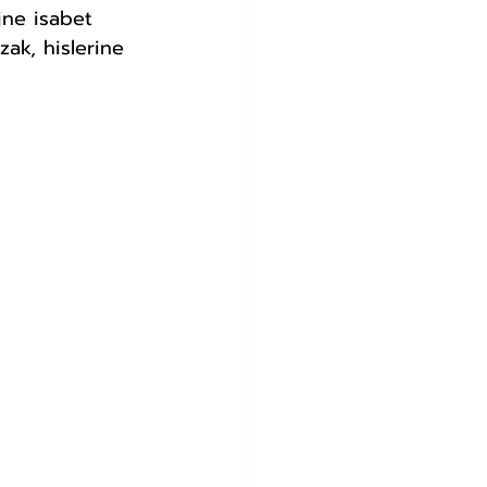
ine isabet 
ak, hislerine 