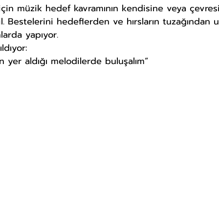
için müzik hedef kavramının kendisine veya çevres
. Bestelerini hedeflerden ve hırsların tuzağından uz
larda yapıyor.
ıldıyor:
rin yer aldığı melodilerde buluşalım”