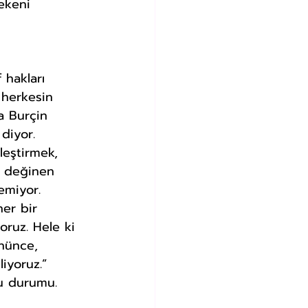
ekeni 
 hakları 
 herkesin 
a Burçin 
diyor. 
leştirmek, 
na değinen 
emiyor. 
er bir 
oruz. Hele ki 
nünce, 
iyoruz.” 
u durumu. 