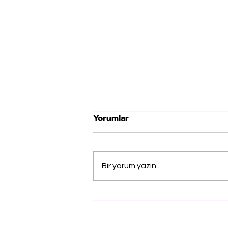
Yorumlar
Bir yorum yazın...
UMUT, "SAKLI DENİZ" İLE
DERİNLERDE KALAN
DUYGULARA SES OLUYOR