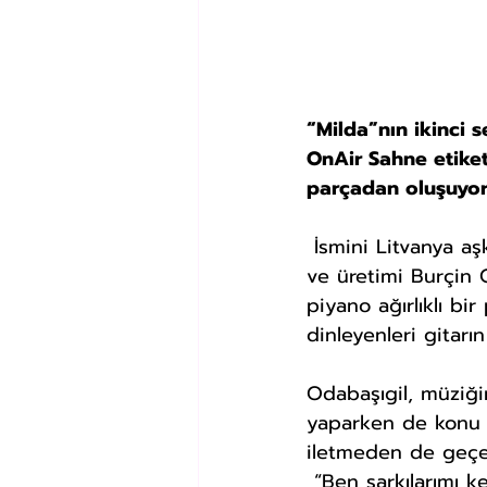
“Milda”nın ikinci 
OnAir Sahne etiket
parçadan oluşuyor:
 İsmini Litvanya aşk tanrıçası Milda’dan alan projede yer alan tüm şarkıların beste 
ve üretimi Burçin O
piyano ağırlıklı bi
dinleyenleri gitarı
Odabaşıgil, müziği
yaparken de konu k
iletmeden de geçe
 “Ben şarkılarımı kendim besteleyip, kendim çalıyor, kendim kaydediyor, miksliyor 