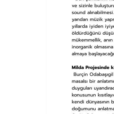
ve sizinle buluştu
sound alınabilmesi.
yandan müzik yapm
yıllarda iyiden iyi
öldürdüğünü düşün
mükemmellik, anın
inorganik olmasına
almaya başlayacağım
Milda Projesinde 
 Burçin Odabaşıgil Milda Serisi’nin projeye ismini veren Aşk Tanrıçası Milda gibi 
masalsı bir anlat
duyguları uyandırac
konusunun kısıtla
kendi dünyasının b
doğumunu anlatmak