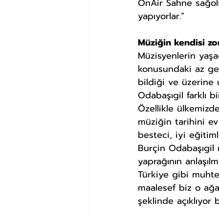
OnAir Sahne sağols
yapıyorlar.”
Müziğin kendisi zor
Müzisyenlerin yaşad
konusundaki az gel
bildiği ve üzerine
Odabaşıgil farklı b
Özellikle ülkemizde
müziğin tarihini ev
besteci, iyi eğiti
Burçin Odabaşıgil 
yaprağının anlaşıl
Türkiye gibi muht
maalesef biz o ağac
şeklinde açıklıyor