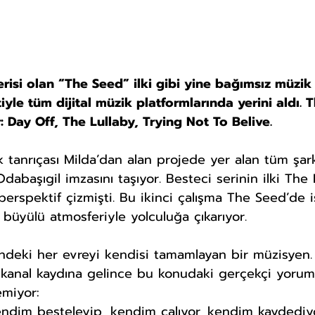
serisi olan “The Seed” ilki gibi yine bağımsız müzik
iyle tüm dijital müzik platformlarında yerini aldı. 
 Day Off, The Lullaby, Trying Not To Belive.
dabaşıgil imzasını taşıyor. Besteci serinin ilki The
r perspektif çizmişti. Bu ikinci çalışma The Seed’de i
n büyülü atmosferiyle yolculuğa çıkarıyor.
ndeki her evreyi kendisi tamamlayan bir müzisyen
anal kaydına gelince bu konudaki gerçekçi yoruml
miyor: