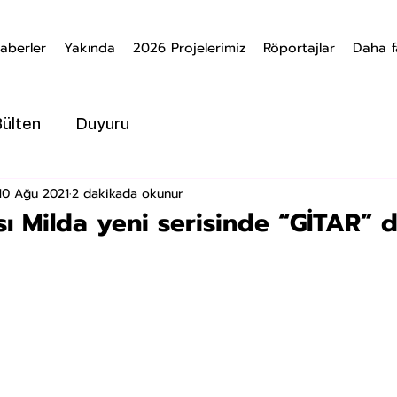
aberler
Yakında
2026 Projelerimiz
Röportajlar
Daha f
Bülten
Duyuru
10 Ağu 2021
2 dakikada okunur
ı Milda yeni serisinde “GİTAR” d