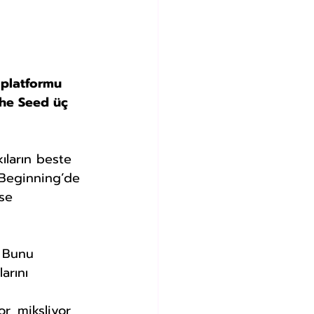
 platformu 
The Seed üç 
 Beginning’de 
se 
. Bunu 
arını 