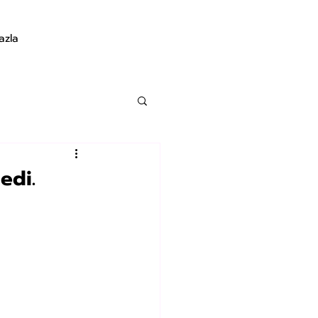
azla
edi.