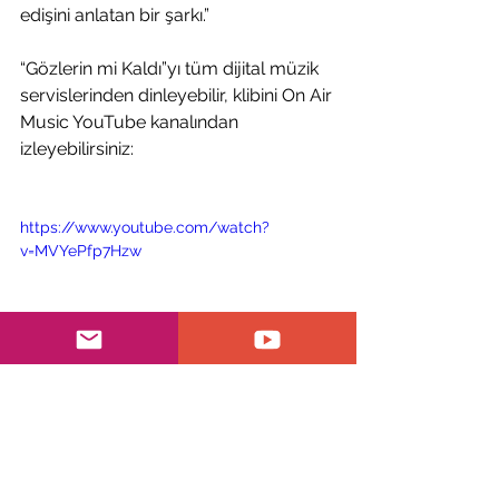
edişini anlatan bir şarkı.”
“Gözlerin mi Kaldı”yı tüm dijital müzik 
servislerinden dinleyebilir, klibini On Air 
Music YouTube kanalından 
izleyebilirsiniz:
https://www.youtube.com/watch?
v=MVYePfp7Hzw
Bülten