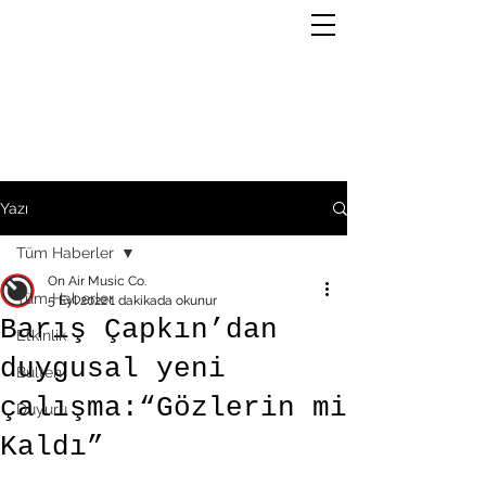
Yazı
Tüm Haberler
On Air Music Co.
Tüm Haberler
5 Eyl 2022
1 dakikada okunur
Barış Çapkın’dan
Etkinlik
duygusal yeni
Bülten
çalışma:“Gözlerin mi
Duyuru
Kaldı”