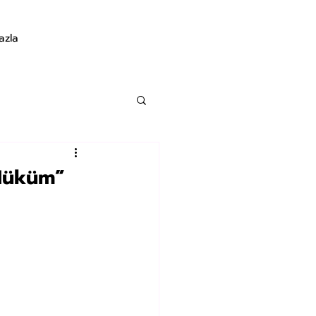
azla
“Hüküm”