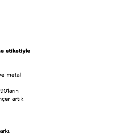
e etiketiyle 
ve metal 
90'ların
nçer artık 
rkı.