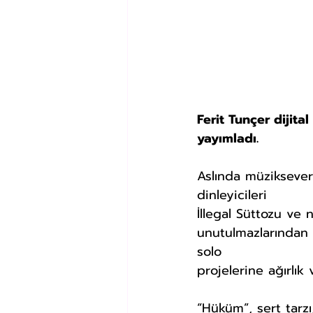
Ferit Tunçer dijita
yayımladı.
Aslında müziksever
dinleyicileri 
İllegal Süttozu ve 
unutulmazlarından 
solo 
projelerine ağırlı
“Hüküm”, sert tarzı