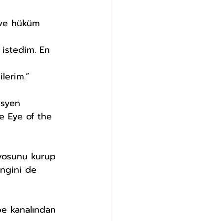
 ve hüküm 
 istedim. En 
lerim.”
isyen 
e Eye of the 
dyosunu kurup 
ingini de 
be kanalından 