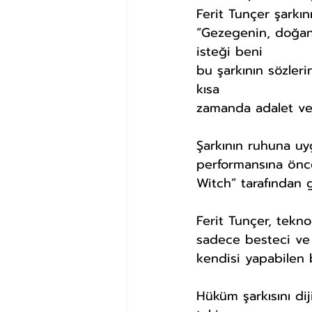
Ferit Tunçer şarkın
“
Gezegenin, doğanı
isteği beni 
bu şarkının sözler
kısa 
zamanda adalet ve 
Şarkının ruhuna uy
performansına önce
Witch” tarafından g
Ferit Tunçer, tekn
sadece besteci ve s
kendisi yapabilen 
Hüküm şarkısını di