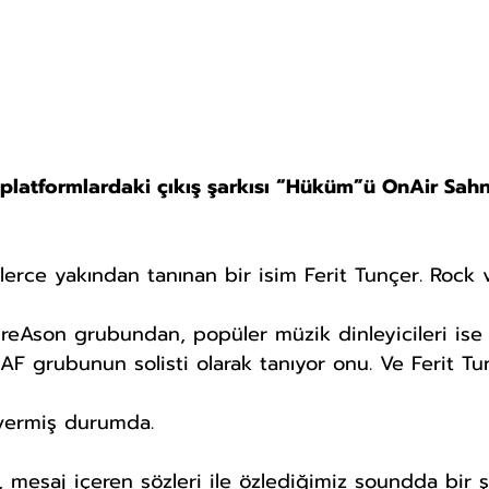
l platformlardaki çıkış şarkısı “Hüküm”ü OnAir Sahn
lerce yakından tanınan bir isim Ferit Tunçer. Rock 
nreAson grubundan, popüler müzik dinleyicileri ise 
AF grubunun solisti olarak 
tanıyor onu. Ve Ferit Tu
k vermiş durumda.
, mesaj içeren sözleri ile özlediğimiz soundda bir şa