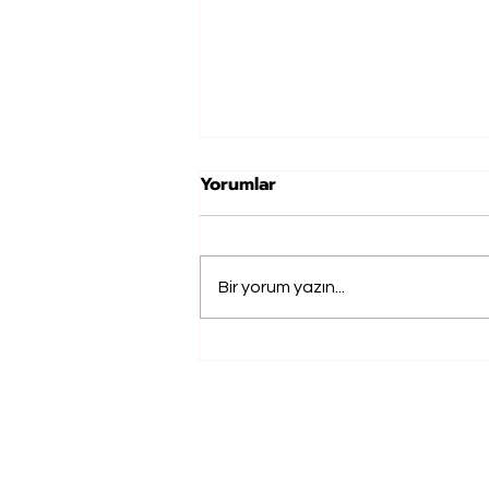
Yorumlar
Bir yorum yazın...
UMUT, "SAKLI DENİZ" İLE
DERİNLERDE KALAN
DUYGULARA SES OLUYOR