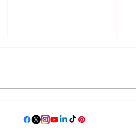
KUT, "SUS" ile Sessizliğin
Ali 
Duygusal Yüzünü Anlatıyor
akış
eser
©2026 by On Air Music Co. - Her Hakkı Saklıdır.