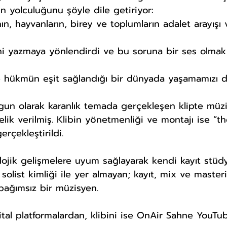
ın yolculuğunu şöyle dile getiriyor: 
n, hayvanların, birey ve toplumların adalet arayışı
ini yazmaya yönlendirdi ve bu soruna bir ses olmak
hükmün eşit sağlandığı bir dünyada yaşamamızı di
gun olarak karanlık temada gerçekleşen klipte müz
lik verilmiş. Klibin yönetmenliği ve montajı ise “th
erçekleştirildi.
olojik gelişmelere uyum sağlayarak kendi kayıt stü
olist kimliği ile yer almayan; kayıt, mix ve master
bağımsız bir müzisyen.
jital platformalardan, klibini ise OnAir Sahne YouTu