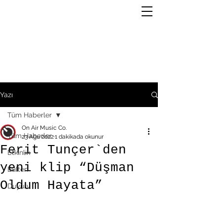
Yazı
Tüm Haberler
On Air Music Co.
Tüm Haberler
23 Ağu 2022
1 dakikada okunur
Ferit Tunçer`den
Etkinlik
yeni klip “Düşman
Bülten
Oldum Hayata”
Duyuru