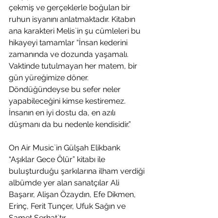
çekmiş ve gerçeklerle boğulan bir 
ruhun isyanını anlatmaktadır. Kitabın 
ana karakteri Melis`in şu cümleleri bu 
hikayeyi tamamlar “İnsan kederini 
zamanında ve dozunda yaşamalı. 
Vaktinde tutulmayan her matem, bir 
gün yüreğimize döner. 
Döndüğündeyse bu sefer neler 
yapabileceğini kimse kestiremez. 
İnsanın en iyi dostu da, en azılı 
düşmanı da bu nedenle kendisidir.” 
On Air Music`in Gülşah Elikbank 
“Aşıklar Gece Ölür” kitabı ile 
buluşturduğu şarkılarına ilham verdiği 
albümde yer alan sanatçılar Ali 
Başarır, Alişan Özaydın, Efe Dikmen, 
Erinç, Ferit Tunçer, Ufuk Sağın ve 
Samet Serhat`tır.