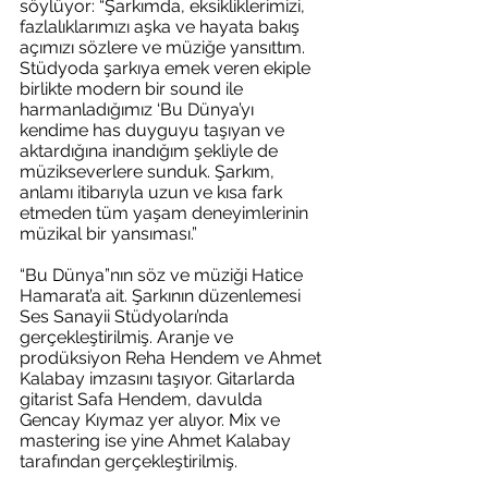
söylüyor: “Şarkımda, eksikliklerimizi, 
fazlalıklarımızı aşka ve hayata bakış 
açımızı sözlere ve müziğe yansıttım. 
Stüdyoda şarkıya emek veren ekiple 
birlikte modern bir sound ile 
harmanladığımız ‘Bu Dünya’yı 
kendime has duyguyu taşıyan ve 
aktardığına inandığım şekliyle de 
müzikseverlere sunduk. Şarkım, 
anlamı itibarıyla uzun ve kısa fark 
etmeden tüm yaşam deneyimlerinin 
müzikal bir yansıması.”
“Bu Dünya”nın söz ve müziği Hatice 
Hamarat’a ait. Şarkının düzenlemesi 
Ses Sanayii Stüdyoları’nda 
gerçekleştirilmiş. Aranje ve 
prodüksiyon Reha Hendem ve Ahmet 
Kalabay imzasını taşıyor. Gitarlarda 
gitarist Safa Hendem, davulda 
Gencay Kıymaz yer alıyor. Mix ve 
mastering ise yine Ahmet Kalabay 
tarafından gerçekleştirilmiş. 