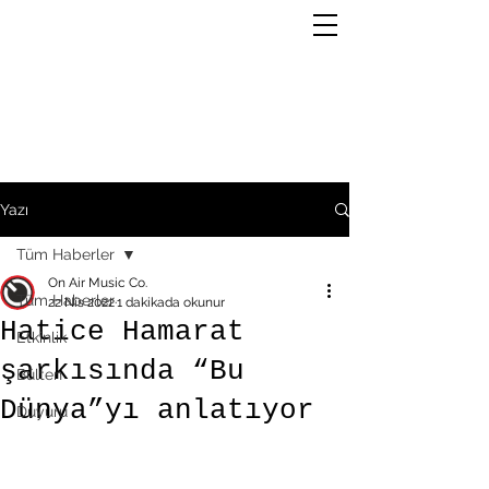
Yazı
Tüm Haberler
On Air Music Co.
Tüm Haberler
22 Nis 2022
1 dakikada okunur
Hatice Hamarat
Etkinlik
şarkısında “Bu
Bülten
Dünya”yı anlatıyor
Duyuru