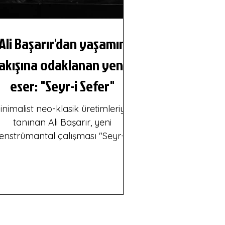
Ali Başarır'dan yaşamın
akışına odaklanan yeni
eser: "Seyr-i Sefer"
inimalist neo-klasik üretimleriyle
tanınan Ali Başarır, yeni
enstrümantal çalışması "Seyr-i
efer"i dinleyicilerle buluşturuyor.
Adını denizcilikte bir geminin
zlediği rota ve seyir planını ifade
eden kavramdan alan eser,
yaşamı tek bir hedefe ulaşma
abası olarak değil; zaman içinde