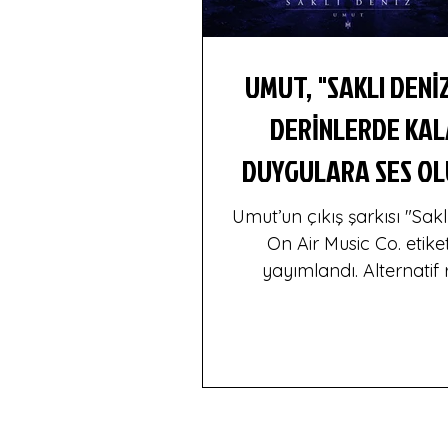
UMUT, "SAKLI DENİZ
DERİNLERDE KA
DUYGULARA SES O
Umut’un çıkış şarkısı "Sakl
On Air Music Co. etiket
yayımlandı. Alternatif
türündeki eser, sevdiği 
mevcut ilişkisinde kend
değersiz ve sevgisiz hisse
düşünen bir karakterin
açısından ilerliyor. Üçün
anlatımıyla kaleme alınan