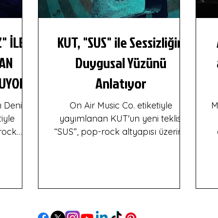
" İLE
KUT, "SUS" ile Sessizliğin
LAN
Duygusal Yüzünü
LUYOR
Anlatıyor
ı Deniz",
On Air Music Co. etiketiyle
M
iyle
yayımlanan KUT'un yeni teklisi
 rock
“SUS”, pop-rock altyapısı üzerine
kadının
kurulan anlatımıyla insan
S
isini
ilişkilerinde sözcüklerin yetersiz
ttiğini
kaldığı anlara odaklanıyor.
i
 bakış
Kırgınlık, pişmanlık ve affedilme
cü kişi
isteği etrafında şekillenen çalışma,
 "Saklı
sessizliğin de güçlü bir anlatım
ç