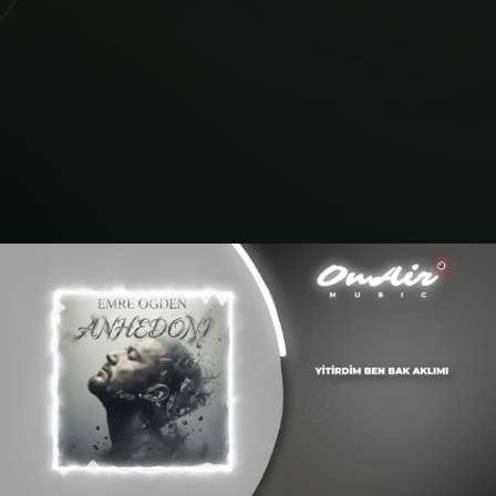
Emre Ogden - Anhedoni (Official Lyric Video)
Videoyu Oynat