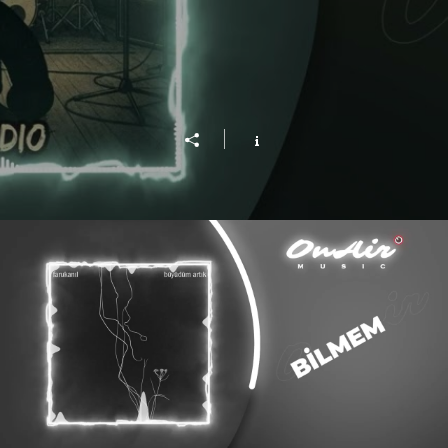
farukanıl - Büyüdüm Artık (Official Lyric Video)
Videoyu Oynat