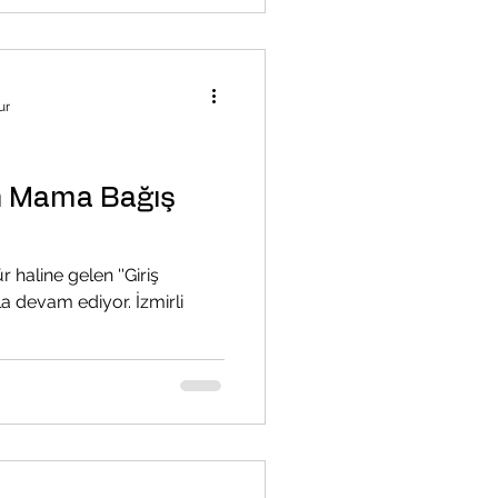
ur
an Mama Bağış
r haline gelen ''Giriş
la devam ediyor. İzmirli