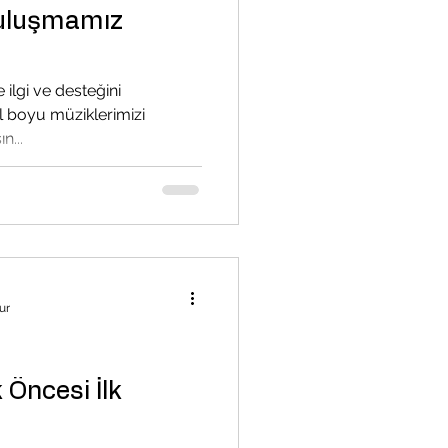
Buluşmamız
e ilgi ve desteğini
l boyu müziklerimizi
n...
ur
Öncesi İlk