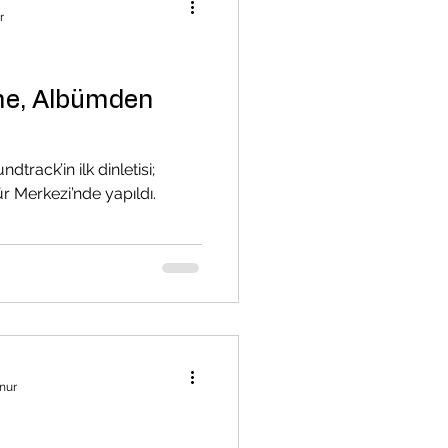
r
e, Albümden
track’in ilk dinletisi;
r Merkezi’nde yapıldı.
nur