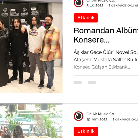
On Air Music Co.
5 Eki 2022
1 dakikada okunu
Etkinlik
Romandan Albüm
Konsere...
Âşıklar Gece Ölür” Novel Sound
Ataşehir Mustafa Saffet Kültü
Konser, Gülşah Elikbank...
On Air Music Co.
19 Tem 2022
1 dakikada oku
Etkinlik