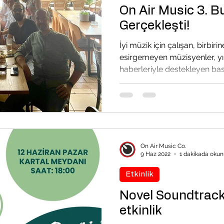
On Air Music 3. 
Gerçekleşti!
İyi müzik için çalışan, birbirin
esirgemeyen müzisyenler, yı
haberleriyle destekleyen bası
On Air Music Co.
9 Haz 2022
1 dakikada okun
Etkinlik
Novel Soundtrack 
etkinlik