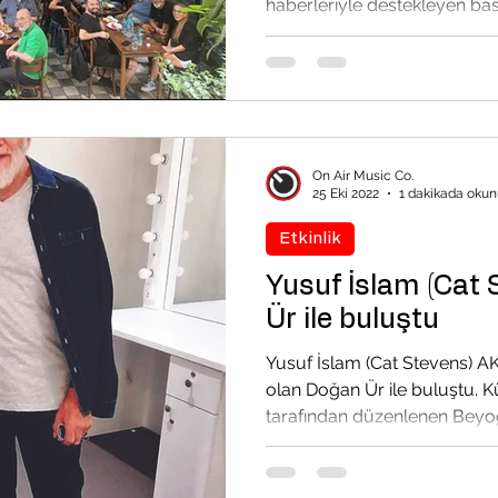
haberleriyle destekleyen bası
On Air Music Co.
25 Eki 2022
1 dakikada okun
Etkinlik
Yusuf İslam (Cat 
Ür ile buluştu
Yusuf İslam (Cat Stevens) A
olan Doğan Ür ile buluştu. Kültür ve Turizm Bakanlığı
tarafından düzenlenen Beyoğ