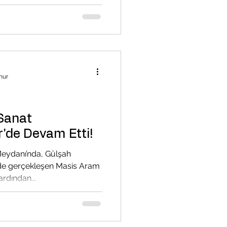
nur
 Sanat
r'de Devam Etti!
eydanı’nda, Gülşah
de gerçekleşen Masis Aram
ardından...