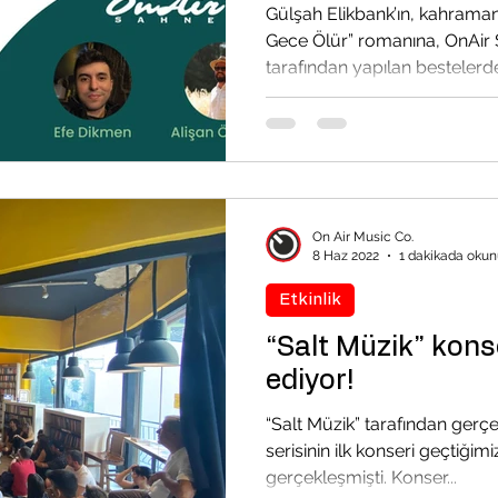
Gülşah Elikbank’ın, kahramanı
Gece Ölür” romanına, OnAir
tarafından yapılan bestelerde
On Air Music Co.
8 Haz 2022
1 dakikada okun
Etkinlik
“Salt Müzik” kons
ediyor!
“Salt Müzik” tarafından gerçe
serisinin ilk konseri geçtiğim
gerçekleşmişti. Konser...