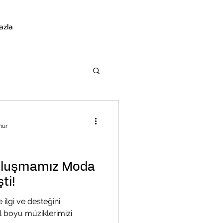
azla
nur
Buluşmamız Moda
ti!
e ilgi ve desteğini
l boyu müziklerimizi