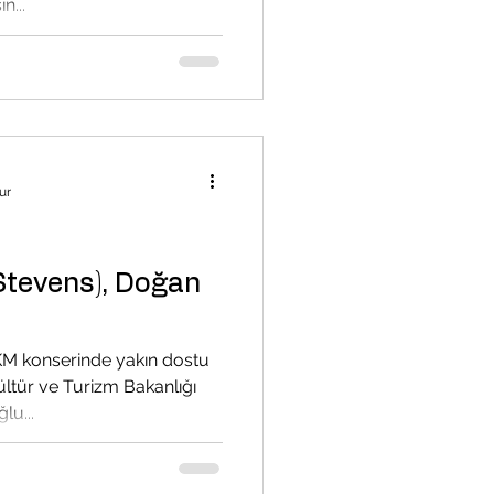
n...
ur
Stevens), Doğan
KM konserinde yakın dostu
lu...