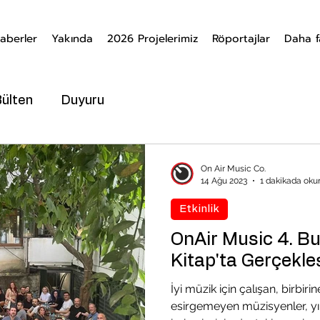
aberler
Yakında
2026 Projelerimiz
Röportajlar
Daha f
Bülten
Duyuru
On Air Music Co.
14 Ağu 2023
1 dakikada oku
Etkinlik
OnAir Music 4. 
Kitap'ta Gerçekleş
İyi müzik için çalışan, birbirin
esirgemeyen müzisyenler, yı