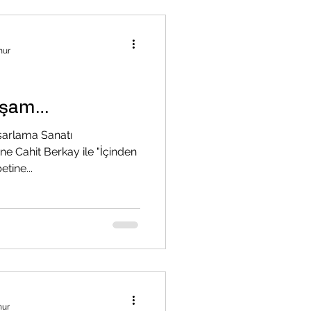
nur
Akşam…
sarlama Sanatı
ne Cahit Berkay ile "İçinden
tine...
nur