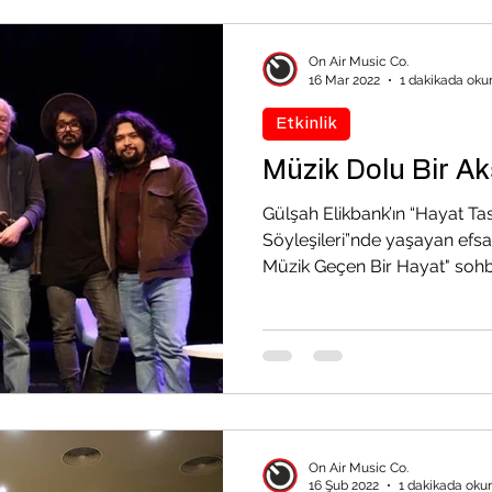
On Air Music Co.
16 Mar 2022
1 dakikada oku
Etkinlik
Müzik Dolu Bir 
Gülşah Elikbank’ın “Hayat Ta
Söyleşileri”nde yaşayan efsa
Müzik Geçen Bir Hayat" sohbe
On Air Music Co.
16 Şub 2022
1 dakikada oku