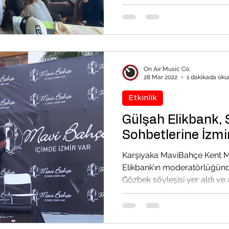
On Air Music Co.
28 Mar 2022
1 dakikada oku
Etkinlik
Gülşah Elikbank,
Sohbetlerine İzmi
Karşıyaka MaviBahçe Kent M
Elikbank’ın moderatörlüğün
Gözbek söyleşisi yer aldı ve 