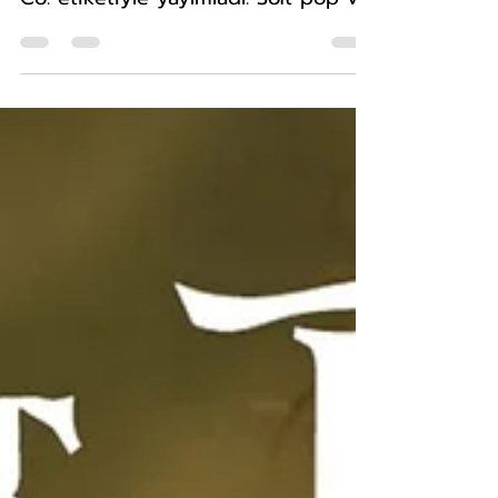
Düşünmemek Gerek”i On Air Music
Co. etiketiyle yayımladı. Soft pop ve
alternative türündeki parça, söz ve
müziğiyle bireysel düşünce
yoğunluğu ve gündelik hayatın içsel
sorgulamaları etrafında şekilleniyor.
Şarkının sözlerinde belirsizlik,
yabancılaşma ve kabulleniş temaları
öne çıkıyor. “Tozpembe değil
dünya” ifadesi, parçanın yaklaşımını
yansıtan satırlar arasında bulunuyor.
Şarkı boyunca hayatı akışına
bırakma fikri doğrudan bir anlatımla
ele