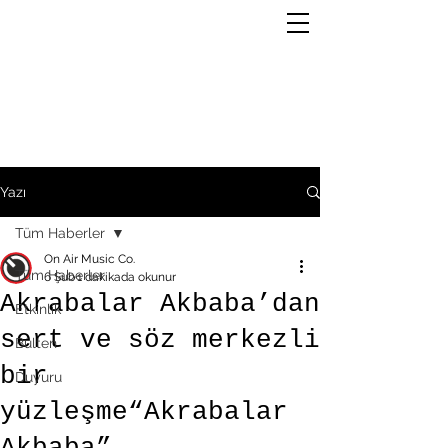
Yazı
Tüm Haberler
On Air Music Co.
Tüm Haberler
6 Şub
1 dakikada okunur
Akrabalar Akbaba’dan
Etkinlik
sert ve söz merkezli
Bülten
bir
Duyuru
yüzleşme“Akrabalar