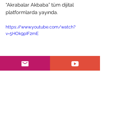
“Akrabalar Akbaba” tüm dijital 
platformlarda yayında.
https://www.youtube.com/watch?
v=5HOk9pIF2mE
Bülten
Hepsini Gör
Son Yazılar