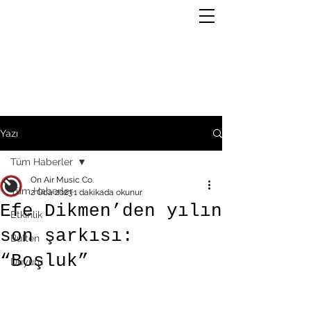
Yazı
Tüm Haberler
On Air Music Co.
Tüm Haberler
2 Oca 2023
1 dakikada okunur
Efe Dikmen’den yılın
Etkinlik
son şarkısı:
Bülten
“Boşluk”
Duyuru