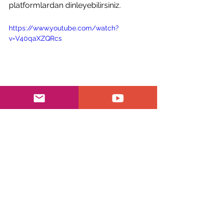
platformlardan dinleyebilirsiniz.
https://www.youtube.com/watch?
v=V40qaXZQRcs
Bülten
Hepsini Gör
Son Yazılar