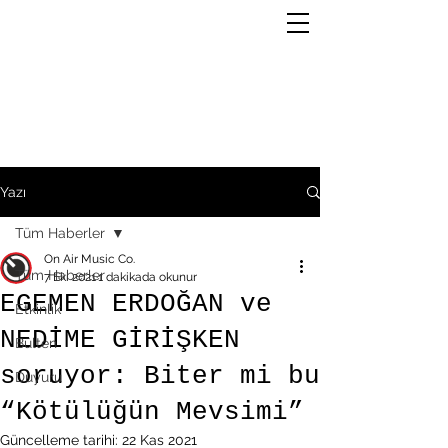
Yazı
Tüm Haberler
On Air Music Co.
Tüm Haberler
7 Eki 2021
1 dakikada okunur
EGEMEN ERDOĞAN ve
Etkinlik
NEDİME GİRİŞKEN
Bülten
soruyor: Biter mi bu
Duyuru
“Kötülüğün Mevsimi”
Güncelleme tarihi:
22 Kas 2021