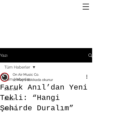
Yazı
Tüm Haberler
On Air Music Co.
Tüm Haberler
12 May
1 dakikada okunur
Faruk Anıl’dan Yeni
Etkinlik
Tekli: “Hangi
Bülten
Şehirde Duralım”
Duyuru