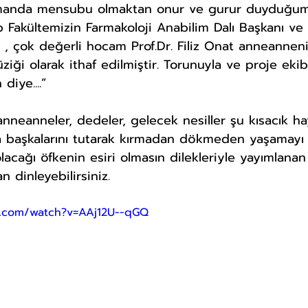
amanda mensubu olmaktan onur ve gurur duyduğu
p Fakültemizin Farmakoloji Anabilim Dalı Başkanı 
 , çok değerli hocam Prof.Dr. Filiz Onat anneannen
ziği olarak ithaf edilmiştir. Torunuyla ve proje ekib
diye....”
başkalarını tutarak kırmadan dökmeden yaşamayı b
acağı öfkenin esiri olmasın dilekleriyle yayımlanan
an dinleyebilirsiniz.
e.com/watch?v=AAj12U--qGQ