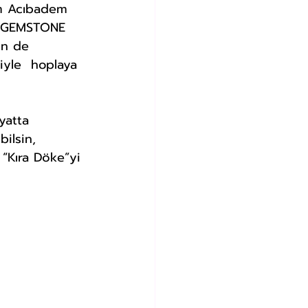
m Acıbadem 
ve GEMSTONE  
in de 
iyle  hoplaya 
ilsin, 
 “Kıra Döke”yi 