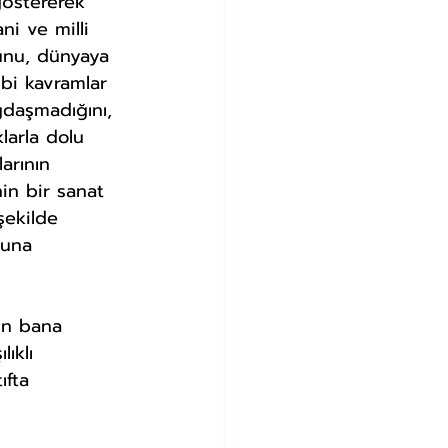
göstererek 
ni ve milli 
unu, dünyaya 
ibi kavramlar 
ğdaşmadığını, 
larla dolu 
arının 
in bir sanat 
şekilde 
ğuna 
ün bana 
ıklı 
ıfta 