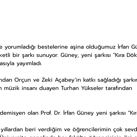
e yorumladığı bestelerine aşina olduğumuz İrfan G
ketli bir şarkı sunuyor. Güney, yeni şarkısı “Kıra Dö
sıyla yayımladı.
ın müzik insanı duayen Turhan Yükseler tarafından 