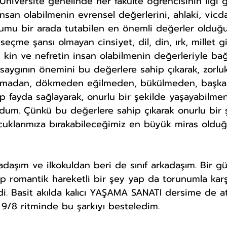
 Üniversite genelinde her fakülte öğrencisinin ilgi 
nsan olabilmenin evrensel değerlerini, ahlaki, vicda
lumu bir arada tutabilen en önemli değerler olduğ
 seçme şansı olmayan cinsiyet, dil, din, ırk, millet g
n kin ve nefretin insan olabilmenin değerleriyle ba
saygının önemini bu değerlere sahip çıkarak, zorluk
ırmadan, dökmeden eğilmeden, bükülmeden, başkal
p fayda sağlayarak, onurlu bir şekilde yaşayabilmen
dum. Çünkü bu değerlere sahip çıkarak onurlu bir 
uklarımıza bırakabileceğimiz en büyük miras oldu
adaşım ve ilkokuldan beri de sınıf arkadaşım. Bir g
ep romantik hareketli bir şey yap da torunumla karşıl
di. Basit akılda kalıcı YAŞAMA SANATI dersime de at
 9/8 ritminde bu şarkıyı besteledim.