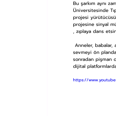
Bu şarkım aynı z
Üniversitesinde Tı
projesi yürütücüsü
projesine sinyal mü
, zıplaya dans etsin 
 Anneler, babalar, anneanneler, dedeler, gelecek nesiller şu kısacık hayatta 
sevmeyi ön planda 
sonradan pişman ol
dijital platformlard
https://www.youtub