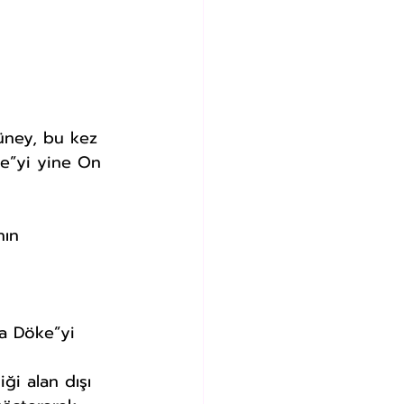
üney, bu kez 
ke”yi yine On 