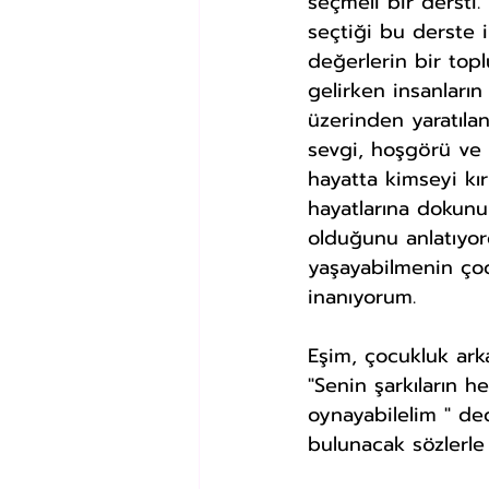
seçmeli bir dersti.
seçtiği bu derste i
değerlerin bir top
gelirken insanların
üzerinden yaratıla
sevgi, hoşgörü ve 
hayatta kimseyi k
hayatlarına dokunu
olduğunu anlatıyor
yaşayabilmenin çoc
inanıyorum.
Eşim, çocukluk ark
"Senin şarkıların h
oynayabilelim " de
bulunacak sözlerle