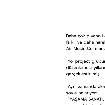
Daha çok piyano il
farklı ve daha hare
Air Music Co. marka
 Yol project grubundan Orçun ve Zeki Açabey’in katkı sağladığı şarkının 
düzenlemesi yıllar
gerçekleştirilmiş.
 Aynı zamanda akademisyen olan Prof. Dr. İrfan Güney yeni şarkısı “Kıra Döke”yi 
şöyle anlatıyor:
 “YAŞAMA SANATI, yıllardan beri verdiğim ve öğrencilerimin çok sevdiği alan dışı 