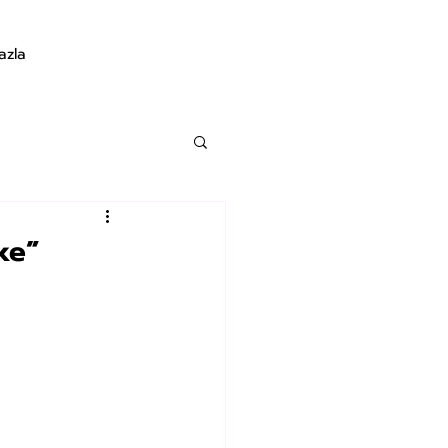
azla
ke”