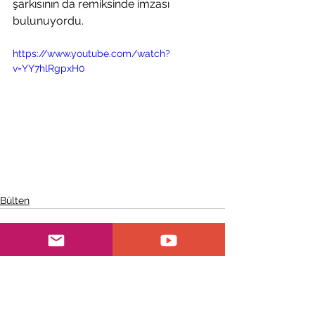
şarkısının da remiksinde imzası 
bulunuyordu.
https://www.youtube.com/watch?
v=YY7hlRgpxH0
Bülten
Hepsini Gör
Son Yazılar