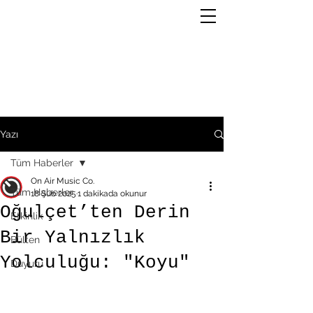
Yazı
Tüm Haberler
On Air Music Co.
Tüm Haberler
18 Şub 2025
1 dakikada okunur
Oğulçet’ten Derin
Etkinlik
Bir Yalnızlık
Bülten
Yolculuğu: "Koyu"
Duyuru