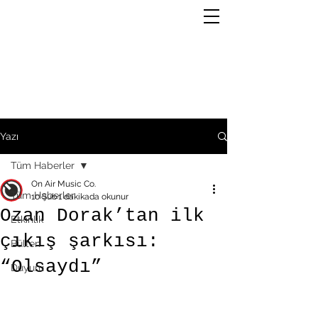
Yazı
Tüm Haberler
On Air Music Co.
Tüm Haberler
10 Şub
1 dakikada okunur
Ozan Dorak’tan ilk
Etkinlik
çıkış şarkısı:
Bülten
“Olsaydı”
Duyuru