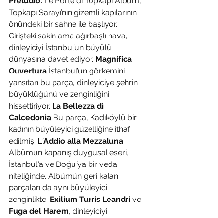
Preludio:
 Le Porte di Topkapı Albüm, 
Topkapı Sarayı’nın gizemli kapılarının 
önündeki bir sahne ile başlıyor. 
Girişteki sakin ama ağırbaşlı hava, 
dinleyiciyi İstanbul’un büyülü 
dünyasına davet ediyor. 
Magnifica 
Ouvertura
 İstanbul’un görkemini 
yansıtan bu parça, dinleyiciye şehrin 
büyüklüğünü ve zenginliğini 
hissettiriyor. 
La Bellezza di 
Calcedonia
 Bu parça, Kadıköylü bir 
kadının büyüleyici güzelliğine ithaf 
edilmiş. 
L
’
Addio alla Mezzaluna
Albümün kapanış duygusal eseri, 
İstanbul
’
a ve Doğu
’
ya bir veda 
niteliğinde. Albümün geri kalan 
parçaları da aynı büyüleyici 
zenginlikte. 
Exilium Turris Leandri
 ve 
Fuga del Harem
, dinleyiciyi 