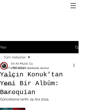
Yazı
Tüm Haberler
On Air Music Co.
Tüm Haberler
2 Eki 2024
2 dakikada okunur
Yalçın Konuk’tan
Etkinlik
Yeni Bir Albüm:
Bülten
Baroquian
Duyuru
Güncelleme tarihi:
24 Ara 2024