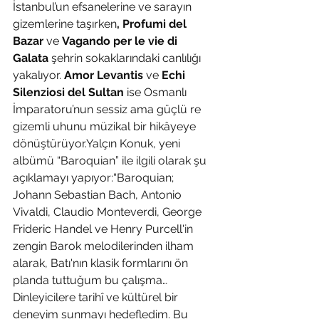
İstanbul’un efsanelerine ve sarayın 
gizemlerine taşırken
, Profumi del 
Bazar 
ve 
Vagando per le vie di 
Galata
 şehrin sokaklarındaki canlılığı 
yakalıyor. 
Amor Levantis 
ve
 Echi 
Silenziosi del Sultan
 ise Osmanlı 
İmparatoru’nun sessiz ama güçlü re 
gizemli uhunu müzikal bir hikâyeye 
dönüştürüyor.Yalçın Konuk, yeni 
albümü “Baroquian” ile ilgili olarak şu 
açıklamayı yapıyor:“Baroquian; 
Johann Sebastian Bach, Antonio 
Vivaldi, Claudio Monteverdi, George 
Frideric Handel ve Henry Purcell'in 
zengin Barok melodilerinden ilham 
alarak, Batı'nın klasik formlarını ön 
planda tuttuğum bu çalışma… 
Dinleyicilere tarihî ve kültürel bir 
deneyim sunmayı hedefledim. Bu 