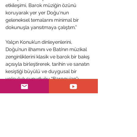
etkileşimi, Barok müziğin özünü 
koruyarak yer yer Doğu'nun 
geleneksel temalarını minimal bir 
dokunuşla yansıtmaya çalıştım.”
Yalçın Konuk’un dinleyenlerini, 
Doğu’nun ilhamını ve Batı’nın müzikal 
zenginliklerini klasik ve barok bir bakış 
açısıyla birleştirerek, tarihin ve sanatın 
kesiştiği büyülü ve duygusal bir 
yolculuk sunuduğu “Baroquian”ı, 
digital müzik servislerinden 
dinleyebilirsiniz.
https://www.youtube.com/watch?
v=YtPZilpAEVs&list=OLAK5uy_mvjQiGNCwj
BiHbA9Qovfq265ysMav9cLU