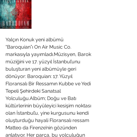
Yalçın Konuk yeni albümü 
“Baroquian”ı On Air Music Co. 
markasıyla yayımladı.Müzisyen, Barok 
müziğini ve 17. yüzyıl İstanbul’unu 
buluşturan yeni albümüyle geri 
dönüyor: Baroquian: 17. Yüzyıl 
Floransalı Bir Ressamın Kubbe ve Yedi 
Tepeli Şehirdeki Sanatsal 
Yolculuğu.Albüm; Doğu ve Batı 
kültürlerinin büyüleyici kesişim noktası 
olan İstanbul’u, yine kurgusunu kendi 
oluşturduğu hayali Floransalı ressam 
Matteo da Firenze’nin gözünden 
anlatıyor. Her parça, bu yolculuğun 